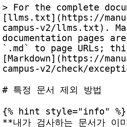
> For the complete docu
[llms.txt](https://manu
campus-v2/llms.txt). Ma
documentation pages are
`.md` to page URLs; thi
[Markdown](https://manu
campus-v2/check/excepti
# 특정 문서 제외 방법

{% hint style="info" %}

**내가 검사하는 문서가 이