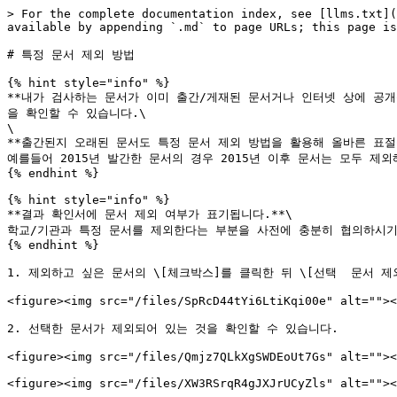
> For the complete documentation index, see [llms.txt](
available by appending `.md` to page URLs; this page is
# 특정 문서 제외 방법

{% hint style="info" %}

**내가 검사하는 문서가 이미 출간/게재된 문서거나 인터넷 상에 공개
을 확인할 수 있습니다.\

\

**출간된지 오래된 문서도 특정 문서 제외 방법을 활용해 올바른 표절률
예를들어 2015년 발간한 문서의 경우 2015년 이후 문서는 모두 제
{% endhint %}

{% hint style="info" %}

**결과 확인서에 문서 제외 여부가 표기됩니다.**\

학교/기관과 특정 문서를 제외한다는 부분을 사전에 충분히 협의하시기 
{% endhint %}

1. 제외하고 싶은 문서의 \[체크박스]를 클릭한 뒤 \[선택  문서 제
<figure><img src="/files/SpRcD44tYi6LtiKqi00e" alt=""><
2. 선택한 문서가 제외되어 있는 것을 확인할 수 있습니다.

<figure><img src="/files/Qmjz7QLkXgSWDEoUt7Gs" alt=""><