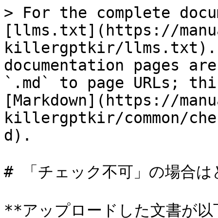
> For the complete docu
[llms.txt](https://manu
killergptkir/llms.txt).
documentation pages are
`.md` to page URLs; thi
[Markdown](https://manu
killergptkir/common/che
d).

# 「チェック不可」の場合は
**アップロードした文書が